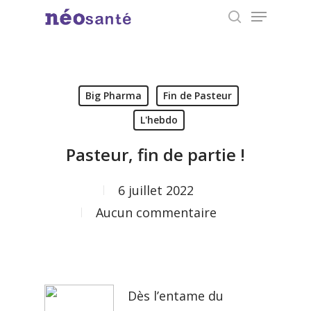
Menu
Skip
search
to
Close
main
Menu
content
Big Pharma
Fin de Pasteur
L'hebdo
Pasteur, fin de partie !
6 juillet 2022
Aucun commentaire
Dès l’entame du