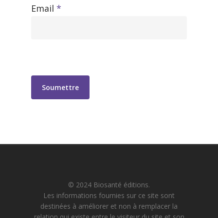
Email
*
© 2024 Biosanté éditions.
Les informations fournies sur ce site sont
destinées à améliorer et non à remplacer la
relation qui existe entre le visiteur du site et son