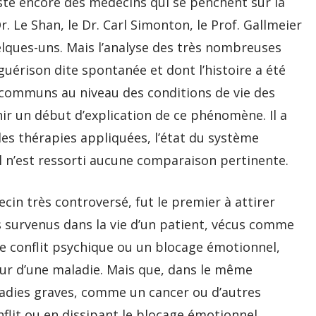
xiste encore des médecins qui se penchent sur la
r. Le Shan, le Dr. Carl Simonton, le Prof. Gallmeier
elques-uns. Mais l’analyse des très nombreuses
érison dite spontanée et dont l’histoire a été
 communs au niveau des conditions de vie des
ir un début d’explication de ce phénomène. Il a
les thérapies appliquées, l’état du système
Il n’est ressorti aucune comparaison pertinente.
in très controversé, fut le premier à attirer
s survenus dans la vie d’un patient, vécus comme
de conflit psychique ou un blocage émotionnel,
ur d’une maladie. Mais que, dans le même
aladies graves, comme un cancer ou d’autres
flit ou en dissipant le blocage émotionnel.