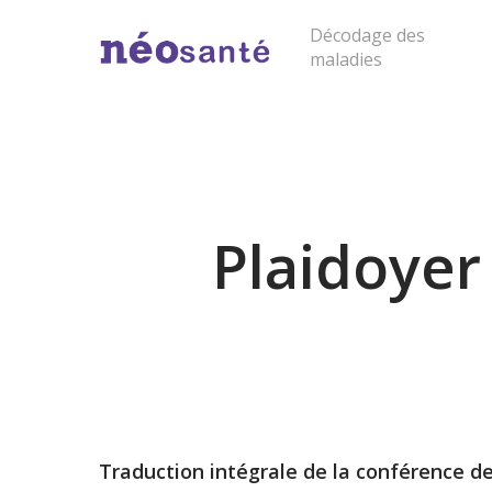
Skip
Décodage des
to
maladies
main
content
Cliquer sur "entrée" pour lancer la rech
Plaidoyer
Traduction intégrale de la conférence de