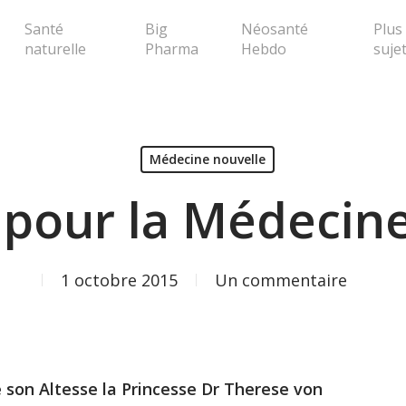
Santé
Big
Néosanté
Plus
naturelle
Pharma
Hebdo
suje
erche ou Echap pour fermer la popup
Médecine nouvelle
 pour la Médecin
1 octobre 2015
Un commentaire
 son Altesse la Princesse Dr Therese von