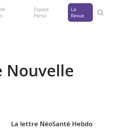
 de
Espace
La
search
ts
Perso
Revue
e Nouvelle
La lettre NéoSanté Hebdo