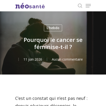
Menu
Skip
search
to
Close
main
Menu
content
L'hebdo
Pourquoi le cancer se
féminise-t-il ?
11 juin 2026
Aucun commentaire
C’est un constat qui n’est pas neuf :
depuis plusieurs décennies, le