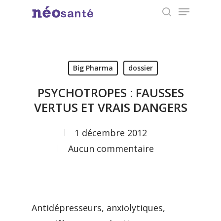
Menu
Skip
search
to
Close
main
Menu
content
Big Pharma
dossier
PSYCHOTROPES : FAUSSES
VERTUS ET VRAIS DANGERS
1 décembre 2012
Aucun commentaire
Antidépresseurs, anxiolytiques,