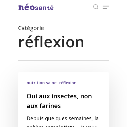
Menu
Skip
search
to
Close
main
Catégorie
Menu
content
réflexion
nutrition saine
réflexion
Oui aux insectes, non
aux farines
Depuis quelques semaines, la