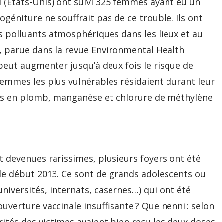
d (Etats-Unis) ont suivi 325 femmes ayant eu un
ogéniture ne souffrait pas de ce trouble. Ils ont
s polluants atmosphériques dans les lieux et au
, parue dans la revue Environmental Health
 peut augmenter jusqu’à deux fois le risque de
emmes les plus vulnérables résidaient durant leur
urs en plomb, manganèse et chlorure de méthylène
nt devenues rarissimes, plusieurs foyers ont été
 le début 2013. Ce sont de grands adolescents ou
(universités, internats, casernes…) qui ont été
uverture vaccinale insuffisante ? Que nenni : selon
rités des victimes avaient bien reçu les deux doses