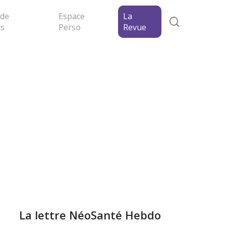
 de
Espace
La
search
ts
Perso
Revue
La lettre NéoSanté Hebdo