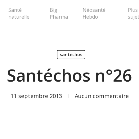
Santé
Big
Néosanté
Plus
naturelle
Pharma
Hebdo
suje
erche ou Echap pour fermer la popup
santéchos
Santéchos n°26
11 septembre 2013
Aucun commentaire