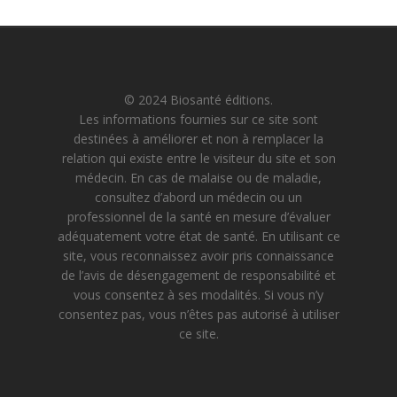
© 2024 Biosanté éditions.
Les informations fournies sur ce site sont
destinées à améliorer et non à remplacer la
relation qui existe entre le visiteur du site et son
médecin. En cas de malaise ou de maladie,
consultez d’abord un médecin ou un
professionnel de la santé en mesure d’évaluer
adéquatement votre état de santé. En utilisant ce
site, vous reconnaissez avoir pris connaissance
de l’avis de désengagement de responsabilité et
vous consentez à ses modalités. Si vous n’y
consentez pas, vous n’êtes pas autorisé à utiliser
ce site.