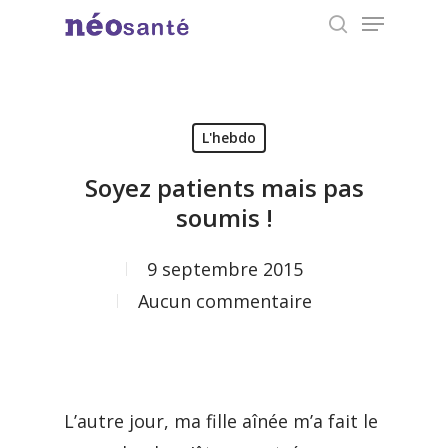
Menu
Skip
search
to
Close
main
Menu
content
L'hebdo
Soyez patients mais pas
soumis !
9 septembre 2015
Aucun commentaire
L’autre jour, ma fille aînée m’a fait le