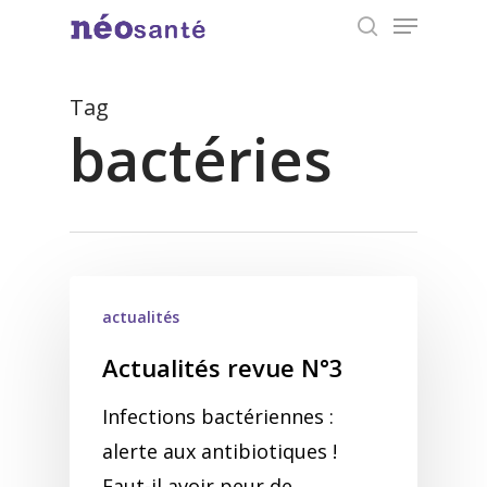
Menu
Skip
search
to
Close
main
Tag
Menu
content
bactéries
actualités
Actualités revue N°3
Infections bactériennes :
alerte aux antibiotiques !
Faut-il avoir peur de