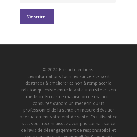
© 2024 Biosanté éditions.
Les informations fournies sur ce site sont
destinées à améliorer et non à remplacer la
relation qui existe entre le visiteur du site et son
médecin. En cas de malaise ou de maladie,
consultez d’abord un médecin ou un
professionnel de la santé en mesure d’évaluer
adéquatement votre état de santé. En utilisant ce
site, vous reconnaissez avoir pris connaissance
de l’avis de désengagement de responsabilité et
vous consentez à ses modalités. Si vous n’y