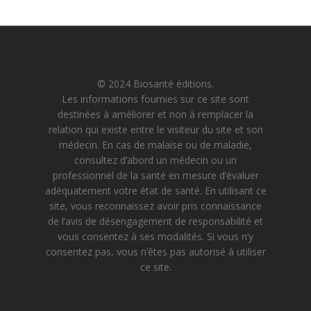
© 2024 Biosanté éditions.
Les informations fournies sur ce site sont
destinées à améliorer et non à remplacer la
relation qui existe entre le visiteur du site et son
médecin. En cas de malaise ou de maladie,
consultez d’abord un médecin ou un
professionnel de la santé en mesure d’évaluer
adéquatement votre état de santé. En utilisant ce
site, vous reconnaissez avoir pris connaissance
de l’avis de désengagement de responsabilité et
vous consentez à ses modalités. Si vous n’y
consentez pas, vous n’êtes pas autorisé à utiliser
ce site.