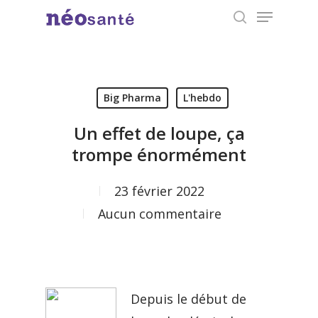
Menu
Skip
search
to
Close
main
Menu
content
Big Pharma
L'hebdo
Un effet de loupe, ça
trompe énormément
23 février 2022
Aucun commentaire
Depuis le début de