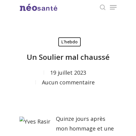
Menu
Skip
search
to
Close
main
Menu
content
L'hebdo
Un Soulier mal chaussé
19 juillet 2023
Aucun commentaire
Quinze jours après
mon hommage et une