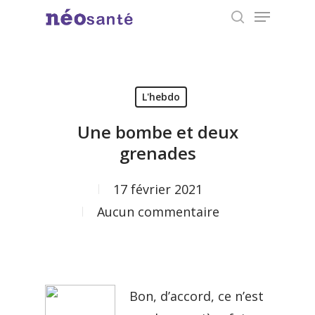
Menu
Skip
search
to
Close
main
Menu
content
L'hebdo
Une bombe et deux
grenades
17 février 2021
Aucun commentaire
Bon, d’accord, ce n’est