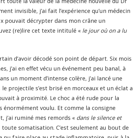
rt toute la valeur de la médecine nouvelle du Dr
nt invisible, j’ai fait l’expérience qu’un médecin
ux pouvait décrypter dans mon crâne un
ez (re)lire cet texte intitulé «
le jour où on a lu
rtain d’avoir décodé son point de départ. Six mois
s, j’ai en effet vécu un événement peu banal, à
dans un moment d’intense colère, j’ai lancé une
le projectile s’est brisé en morceaux et un éclat a
ouvait à proximité. Le choc a été rude pour la
uis énormément voulu. Et comme la consigne
ent, j’ai ruminé mes remords «
dans le silence et
de toute somatisation. C’est seulement au bout de
 a pu faire place au stade inflammatoire, puis à la