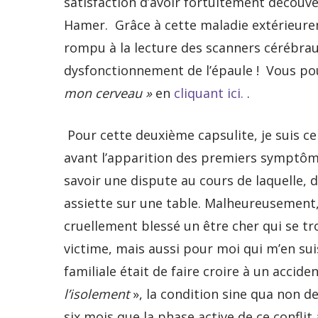
satisfaction d’avoir fortuitement découve
Hamer. Grâce à cette maladie extérieureme
rompu à la lecture des scanners cérébra
dysfonctionnement de l’épaule ! Vous pouv
mon cerveau »
en
cliquant ici.
.
Pour cette deuxième capsulite, je suis ce
avant l’apparition des premiers symptôme
savoir une dispute au cours de laquelle, 
assiette sur une table. Malheureusement, 
cruellement blessé un être cher qui se tr
victime, mais aussi pour moi qui m’en s
familiale était de faire croire à un accid
l’isolement
», la condition sine qua non 
six mois que la phase active de ce conflit