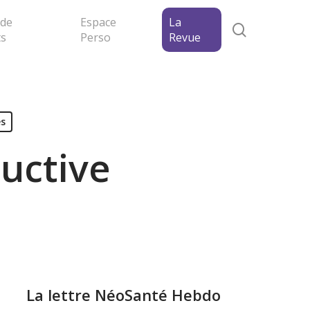
 de
Espace
La
search
ts
Perso
Revue
s
ructive
La lettre NéoSanté Hebdo