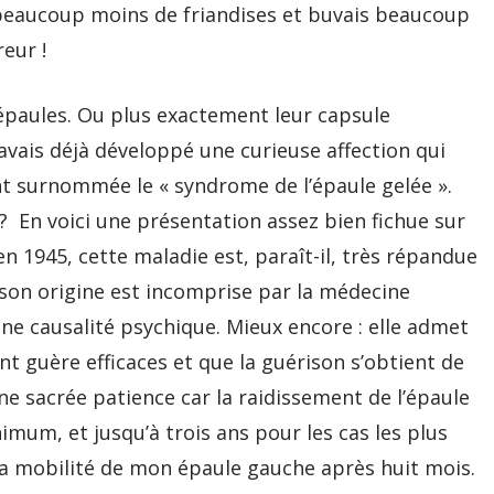
beaucoup moins de friandises et buvais beaucoup
eur !
 épaules. Ou plus exactement leur capsule
j’avais déjà développé une curieuse affection qui
ent surnommée le « syndrome de l’épaule gelée ».
? En voici une présentation assez bien fichue sur
en 1945, cette maladie est, paraît-il, très répandue
son origine est incomprise par la médecine
s une causalité psychique. Mieux encore : elle admet
t guère efficaces et que la guérison s’obtient de
une sacrée patience car la raidissement de l’épaule
um, et jusqu’à trois ans pour les cas les plus
é la mobilité de mon épaule gauche après huit mois.