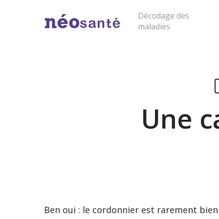
Skip
Décodage des
to
maladies
main
content
Cliquer sur "entrée" pour lancer la rech
Une ca
Ben oui : le cordonnier est rarement bien