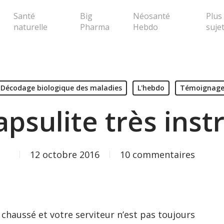
Santé
Big
Néosanté
Plus
naturelle
Pharma
Hebdo
suje
erche ou Echap pour fermer la popup
Décodage biologique des maladies
L'hebdo
Témoignage
psulite très inst
12 octobre 2016
10 commentaires
 chaussé et votre serviteur n’est pas toujours