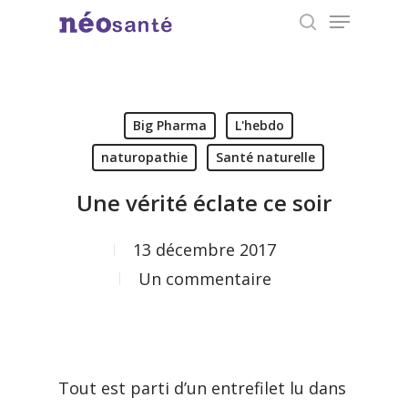
Menu
Skip
search
to
Close
main
Menu
content
Big Pharma
L'hebdo
naturopathie
Santé naturelle
Une vérité éclate ce soir
13 décembre 2017
Un commentaire
Tout est parti d’un entrefilet lu dans