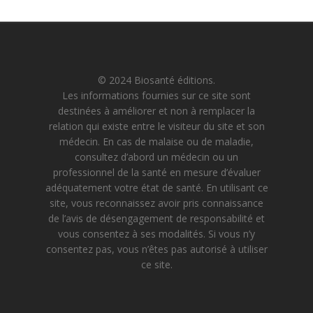
© 2024 Biosanté éditions.
Les informations fournies sur ce site sont
destinées à améliorer et non à remplacer la
relation qui existe entre le visiteur du site et son
médecin. En cas de malaise ou de maladie,
consultez d’abord un médecin ou un
professionnel de la santé en mesure d’évaluer
adéquatement votre état de santé. En utilisant ce
site, vous reconnaissez avoir pris connaissance
de l’avis de désengagement de responsabilité et
vous consentez à ses modalités. Si vous n’y
consentez pas, vous n’êtes pas autorisé à utiliser
ce site.