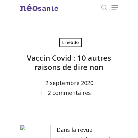
Menu
Skip
search
to
Close
main
Menu
content
L'hebdo
Vaccin Covid : 10 autres
raisons de dire non
2 septembre 2020
2 commentaires
Dans la revue