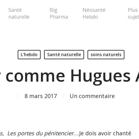
Santé
Big
Néosanté
Plus
naturelle
Pharma
Hebdo
suje
erche ou Echap pour fermer la popup
L'hebdo
Santé naturelle
soins naturels
lir comme Hugues 
8 mars 2017
Un commentaire
is, Les portes du pénitencier
….Je dois avoir chanté