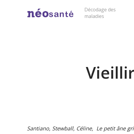
Skip
Décodage des
to
maladies
main
content
Cliquer sur "entrée" pour lancer la rech
Vieil
Santiano, Stewball, Céline, Le petit âne gr