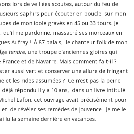
sons lors de veillées scoutes, autour du feu de
plusieurs saphirs pour écouter en boucle, sur mon
tubes de mon idole gravés en 45 ou 33 tours. Je
me, qu’il me pardonne, massacré ses morceaux en
gues Aufray ! À 87 balais, le chanteur folk de mon
Âge tendre,
une troupe d’anciennes gloires qui
e France et de Navarre. Mais comment fait-il ?
ster aussi vert et conserver une allure de fringant
e et les rides assumées ? Ce n’est pas la peine
 a déjà répondu il y a 10 ans, dans un livre intitulé
 Michel Lafon, cet ouvrage avait précisément pour
e et de révéler ses remèdes de jouvence. Je me le
l’ai lu la semaine dernière en vacances.