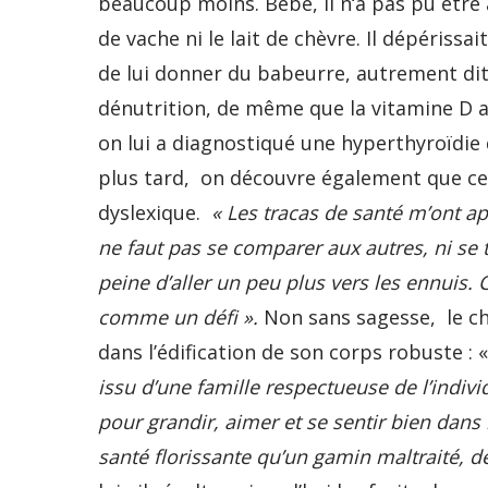
beaucoup moins. Bébé, il n‘a pas pu être a
de vache ni le lait de chèvre. Il dépérissa
de lui donner du babeurre, autrement dit d
dénutrition, de même que la vitamine D a
on lui a diagnostiqué une hyperthyroïdie 
plus tard, on découvre également que ce
dyslexique.
« Les tracas de santé m’ont a
ne faut pas se comparer aux autres, ni se t
peine d’aller un peu plus vers les ennuis. Ce
comme un défi ».
Non sans sagesse, le ch
dans l’édification de son corps robuste : 
issu d’une famille respectueuse de l’indiv
pour grandir, aimer et se sentir bien dans
santé florissante qu’un gamin maltraité, dé