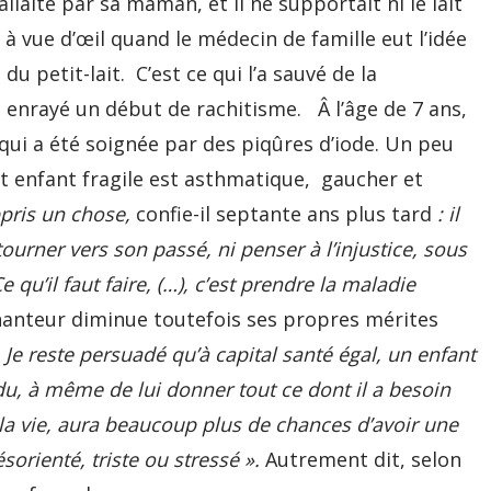
llaité par sa maman, et il ne supportait ni le lait
it à vue d’œil quand le médecin de famille eut l’idée
u petit-lait. C’est ce qui l’a sauvé de la
 enrayé un début de rachitisme. Â l’âge de 7 ans,
qui a été soignée par des piqûres d’iode. Un peu
t enfant fragile est asthmatique, gaucher et
ppris un chose,
confie-il septante ans plus tard
: il
ourner vers son passé, ni penser à l’injustice, sous
 qu’il faut faire, (…), c’est prendre la maladie
anteur diminue toutefois ses propres mérites
«
Je reste persuadé qu’à capital santé égal, un enfant
idu, à même de lui donner tout ce dont il a besoin
 la vie, aura beaucoup plus de chances d’avoir une
sorienté, triste ou stressé ».
Autrement dit, selon