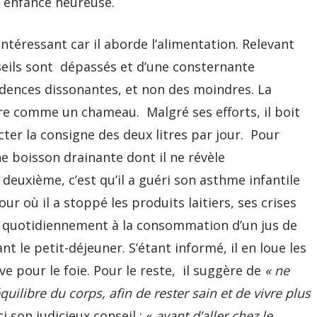
on enfance heureuse.
ntéressant car il aborde l’alimentation. Relevant
onseils sont dépassés et d’une consternante
idences dissonantes, et non des moindres. La
re comme un chameau. Malgré ses efforts, il boit
cter la consigne des deux litres par jour. Pour
 boisson drainante dont il ne révèle
euxième, c’est qu’il a guéri son asthme infantile
ur où il a stoppé les produits laitiers, ses crises
lie quotidiennement à la consommation d’un jus de
nt le petit-déjeuner. S’étant informé, il en loue les
e pour le foie. Pour le reste, il suggère de
« ne
ilibre du corps, afin de rester sain et de vivre plus
i son judicieux conseil : «
avant d’aller chez le