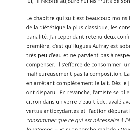
lui, il récolte aujourd’hui les fruits de s
Le chapitre qui suit est beaucoup moins i
de la diététique la plus classique, les c
banalité. J’ai cependant retenu deux conf
première, c’est qu’Hugues Aufray est sob
très peu d’eau et ne parvient pas à respe
compenser, il s’efforce de consommer une
malheureusement pas la composition. La d
en arrêtant complètement le lait. Dès le jo
ont disparu. En revanche, l’artiste se p
citron dans un verre d’eau tiède, avalé ava
vertus antioxydantes et l’action dépurativ
consommer que ce qui est nécessaire à l’équ
longtemps.
» Et si on tombe malade ? Voic