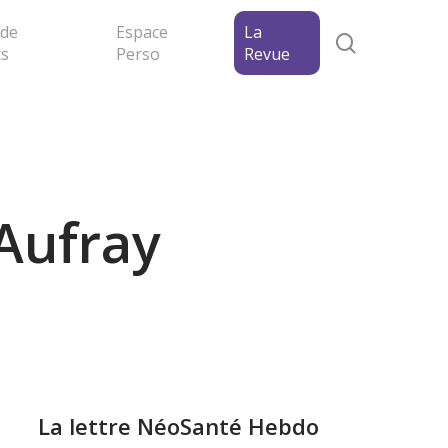
 de
Espace
La
search
ts
Perso
Revue
Aufray
La lettre NéoSanté Hebdo