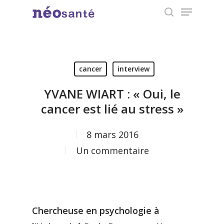
Menu
Skip
search
to
Close
main
Menu
content
cancer
interview
YVANE WIART : « Oui, le
cancer est lié au stress »
8 mars 2016
Un commentaire
Chercheuse en psychologie à