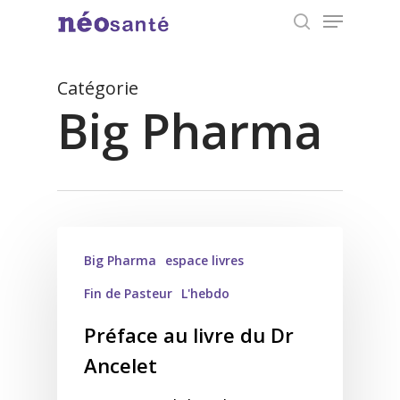
Menu
Skip
search
to
Close
main
Catégorie
Menu
content
Big Pharma
Big Pharma
espace livres
Fin de Pasteur
L'hebdo
Préface au livre du Dr
Ancelet