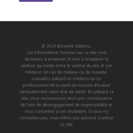
© 2024 Biosanté éditions.
Les informations fournies sur ce site sont
destinées à améliorer et non à remplacer la
relation qui existe entre le visiteur du site et son
médecin. En cas de malaise ou de maladie,
consultez d’abord un médecin ou un
professionnel de la santé en mesure d’évaluer
adéquatement votre état de santé. En utilisant ce
site, vous reconnaissez avoir pris connaissance
de l’avis de désengagement de responsabilité et
vous consentez à ses modalités. Si vous n’y
consentez pas, vous n’êtes pas autorisé à utiliser
ce site.