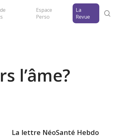
 de
Espace
La
search
ts
Perso
Revue
rs l’âme?
La lettre NéoSanté Hebdo