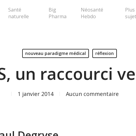
Santé
Big
Néosanté
Plus
naturelle
Pharma
Hebdo
suje
erche ou Echap pour fermer la popup
nouveau paradigme médical
réflexion
, un raccourci ve
1 janvier 2014
Aucun commentaire
aul Degryse