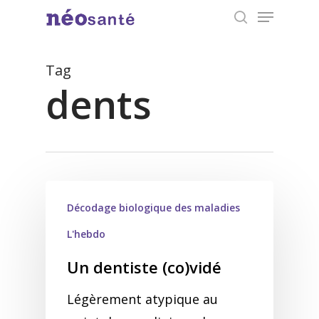
Menu
Skip
search
to
Close
main
Tag
Menu
content
dents
Décodage biologique des maladies
L'hebdo
Un dentiste (co)vidé
Légèrement atypique au