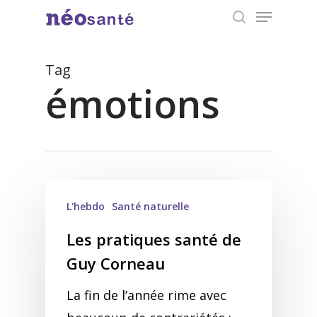
Menu
Skip
search
to
Close
main
Tag
Menu
content
émotions
L'hebdo
Santé naturelle
Les pratiques santé de
Guy Corneau
La fin de l’année rime avec